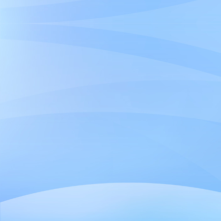
＊土曜日は精神科予約の
休診：金日祝／月火の
〒087-0008 北海道根室市有磯